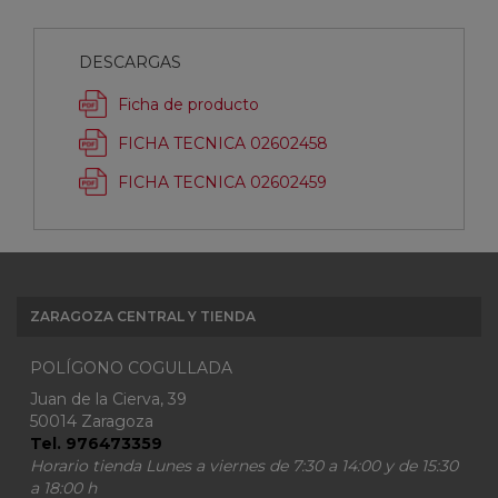
DESCARGAS
Ficha de producto
FICHA TECNICA 02602458
FICHA TECNICA 02602459
ZARAGOZA CENTRAL Y TIENDA
POLÍGONO COGULLADA
Juan de la Cierva, 39
50014 Zaragoza
Tel. 976473359
Horario tienda Lunes a viernes de 7:30 a 14:00 y de 15:30
a 18:00 h