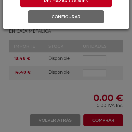
RECHAZAR COOKIES
MARCA
CONFIGURAR
BOSCH
EN CAJA METALICA
)
IMPORTE
STOCK
UNIDADES
13.46 €
Disponible
14.40 €
Disponible
0.00 €
0.00 IVA Inc.
VOLVER ATRÁS
COMPRAR