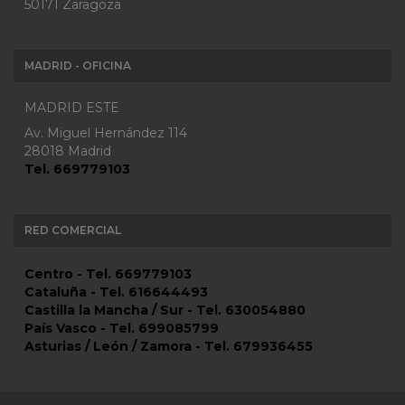
50171 Zaragoza
MADRID - OFICINA
MADRID ESTE
Av. Miguel Hernández 114
28018 Madrid
Tel. 669779103
RED COMERCIAL
Centro - Tel. 669779103
Cataluña - Tel. 616644493
Castilla la Mancha / Sur - Tel. 630054880
País Vasco - Tel. 699085799
Asturias / León / Zamora - Tel. 679936455