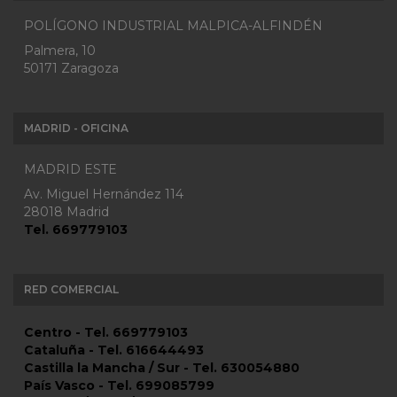
POLÍGONO INDUSTRIAL MALPICA-ALFINDÉN
Palmera, 10
50171 Zaragoza
MADRID - OFICINA
MADRID ESTE
Av. Miguel Hernández 114
28018 Madrid
Tel. 669779103
RED COMERCIAL
Centro - Tel. 669779103
Cataluña - Tel. 616644493
Castilla la Mancha / Sur - Tel. 630054880
País Vasco - Tel. 699085799