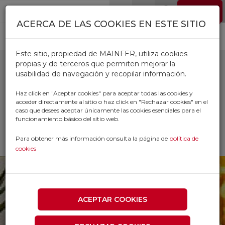
Pasar al contenido principal
EMPLEO
0
ACERCA DE LAS COOKIES EN ESTE SITIO
Este sitio, propiedad de MAINFER, utiliza cookies
propias y de terceros que permiten mejorar la
usabilidad de navegación y recopilar información.
RADIADORES ACEITE
Haz click en "Aceptar cookies" para aceptar todas las cookies y
acceder directamente al sitio o haz click en "Rechazar cookies" en el
caso que desees aceptar únicamente las cookies esenciales para el
Inicio
Productos
CLIMATIZACION
funcionamiento básico del sitio web.
ESTUFAS Y ACCESORIOS
RADIADORES ACEITE
Para obtener más información consulta la página de
política de
cookies
ACEPTAR COOKIES