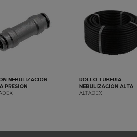
ON NEBULIZACION
ROLLO TUBERIA
A PRESION
NEBULIZACION ALTA
P&FRESH 3/8
ADEX
PRESION 25 MTS
ALTADEX