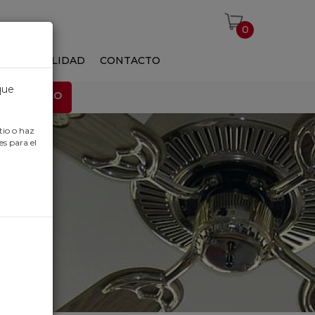
0
S
ACTUALIDAD
CONTACTO
que
EMPLEO
tio o haz
es para el