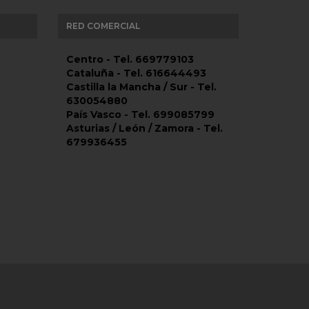
RED COMERCIAL
Centro - Tel. 669779103
Cataluña - Tel. 616644493
Castilla la Mancha / Sur - Tel.
630054880
País Vasco - Tel. 699085799
Asturias / León / Zamora - Tel.
679936455