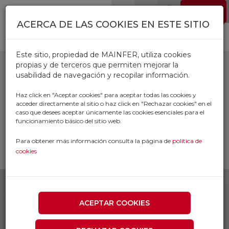
Pasar al contenido principal
EMPLEO
0
ACERCA DE LAS COOKIES EN ESTE SITIO
Este sitio, propiedad de MAINFER, utiliza cookies
propias y de terceros que permiten mejorar la
usabilidad de navegación y recopilar información.
CEPILLOS MADERA
Haz click en "Aceptar cookies" para aceptar todas las cookies y
acceder directamente al sitio o haz click en "Rechazar cookies" en el
caso que desees aceptar únicamente las cookies esenciales para el
Inicio
Productos
funcionamiento básico del sitio web.
SUMINISTRO INDUSTRIAL Y TALLER
CEPILLOS INDUSTRIALES
Para obtener más información consulta la página de
política de
CEPILLOS MADERA
cookies
ACEPTAR COOKIES