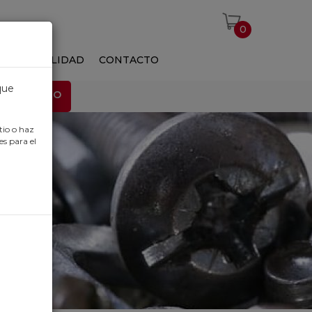
0
S
ACTUALIDAD
CONTACTO
que
EMPLEO
tio o haz
es para el