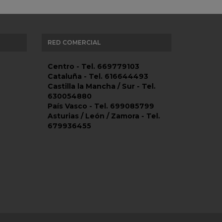
RED COMERCIAL
Centro - Tel. 669779103
Cataluña - Tel. 616644493
Castilla la Mancha / Sur - Tel.
630054880
País Vasco - Tel. 699085799
Asturias / León / Zamora - Tel.
679936455