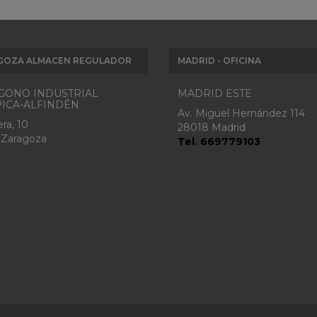
GOZA ALMACEN REGULADOR
MADRID - OFICINA
GONO INDUSTRIAL
MADRID ESTE
ICA-ALFINDÉN
Av. Miguel Hernández 114
ra, 10
28018 Madrid
 Zaragoza
Tel. 669779103