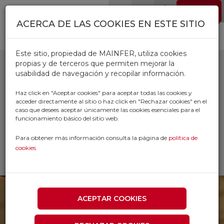
Pasar al contenido principal
EMPLEO
0
ACERCA DE LAS COOKIES EN ESTE SITIO
Este sitio, propiedad de MAINFER, utiliza cookies
propias y de terceros que permiten mejorar la
usabilidad de navegación y recopilar información.
ADHESIVOS VARIOS
Haz click en "Aceptar cookies" para aceptar todas las cookies y
acceder directamente al sitio o haz click en "Rechazar cookies" en el
caso que desees aceptar únicamente las cookies esenciales para el
Inicio
Productos
funcionamiento básico del sitio web.
FERRETERIA AUTOMOVIL FONTANERIA
DROGUERIA
Para obtener más información consulta la página de
política de
ADHESIVOS Y PEGAMENTOS
cookies
ADHESIVOS VARIOS
ACEPTAR COOKIES