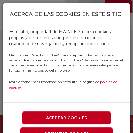
Pasar al contenido principal
EMPLEO
0
ACERCA DE LAS COOKIES EN ESTE SITIO
Este sitio, propiedad de MAINFER, utiliza cookies
propias y de terceros que permiten mejorar la
usabilidad de navegación y recopilar información.
PRODUCTOS
Haz click en "Aceptar cookies" para aceptar todas las cookies y
acceder directamente al sitio o haz click en "Rechazar cookies" en el
AUTOMOVIL
caso que desees aceptar únicamente las cookies esenciales para el
funcionamiento básico del sitio web.
Inicio
Productos
Para obtener más información consulta la página de
política de
FERRETERIA AUTOMOVIL FONTANERIA
cookies
DROGUERIA
AUTOMOCION
PRODUCTOS AUTOMOVIL
ACEPTAR COOKIES