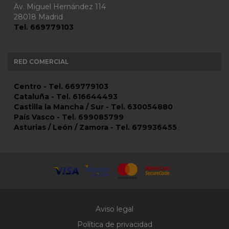
Av. Miguel Hernández 114
28018 Madrid
Tel. 669779103
RED COMERCIAL
Centro - Tel. 669779103
Cataluña - Tel. 616644493
Castilla la Mancha / Sur - Tel. 630054880
País Vasco - Tel. 699085799
Asturias / León / Zamora - Tel. 679936455
Aviso legal
Política de privacidad