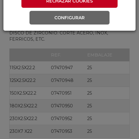
RECHAZAR COOKIES
MARCA
CONFIGURAR
NORTON
DISCO DE ZIRCONIO. CORTE ACERO, INOX,
FERRICOS, ETC.
REF.
EMBALAJE
115X2.5X22.2
07470947
25
125X2.5X22.2
07470948
25
150X2.5X22.2
07470951
25
180X2.5X22.2
07470950
25
230X2.5X22.2
07470952
25
230X7 X22
07470953
25