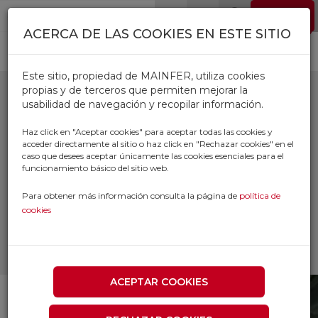
Pasar al contenido principal
EMPLEO
0
ACERCA DE LAS COOKIES EN ESTE SITIO
Este sitio, propiedad de MAINFER, utiliza cookies
propias y de terceros que permiten mejorar la
usabilidad de navegación y recopilar información.
APRIETATUERCAS
Haz click en "Aceptar cookies" para aceptar todas las cookies y
acceder directamente al sitio o haz click en "Rechazar cookies" en el
YAIM
caso que desees aceptar únicamente las cookies esenciales para el
funcionamiento básico del sitio web.
Inicio
Productos
Para obtener más información consulta la página de
política de
SUMINISTRO INDUSTRIAL Y TALLER
cookies
HERRAMIENTA NEUMATICA E
HIDRAULICA
APRIETATUERCAS YAIM
ACEPTAR COOKIES