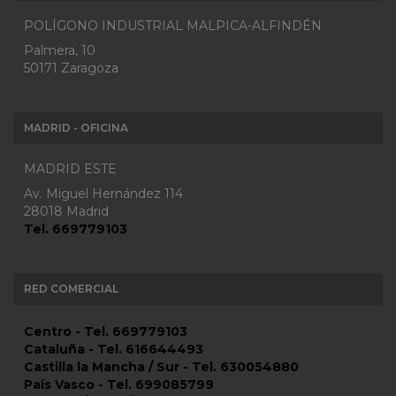
POLÍGONO INDUSTRIAL MALPICA-ALFINDÉN
Palmera, 10
50171 Zaragoza
MADRID - OFICINA
MADRID ESTE
Av. Miguel Hernández 114
28018 Madrid
Tel. 669779103
RED COMERCIAL
Centro - Tel. 669779103
Cataluña - Tel. 616644493
Castilla la Mancha / Sur - Tel. 630054880
País Vasco - Tel. 699085799