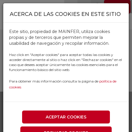
Pasar al contenido principal
EMPLEO
0
ACERCA DE LAS COOKIES EN ESTE SITIO
Este sitio, propiedad de MAINFER, utiliza cookies
propias y de terceros que permiten mejorar la
usabilidad de navegación y recopilar información.
POMOS
Haz click en "Aceptar cookies" para aceptar todas las cookies y
acceder directamente al sitio o haz click en "Rechazar cookies" en el
caso que desees aceptar únicamente las cookies esenciales para el
Inicio
Productos
CERRAJERIA
funcionamiento básico del sitio web.
MANILLAS POMOS Y TIRADORES
POMOS
Para obtener más información consulta la página de
política de
cookies
ACEPTAR COOKIES