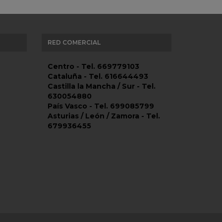
RED COMERCIAL
Centro - Tel. 669779103
Cataluña - Tel. 616644493
Castilla la Mancha / Sur - Tel.
630054880
País Vasco - Tel. 699085799
Asturias / León / Zamora - Tel.
679936455