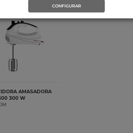
CONFIGURAR
TIDORA AMASADORA
00 300 W
OM