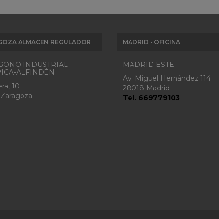
GOZA ALMACEN REGULADOR
MADRID - OFICINA
GONO INDUSTRIAL
MADRID ESTE
ICA-ALFINDÉN
Av. Miguel Hernández 114
ra, 10
28018 Madrid
 Zaragoza
Tel. 669779103