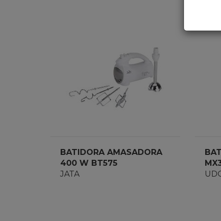
BATIDORA AMASADORA
BA
400 W BT575
MX3
JATA
UD