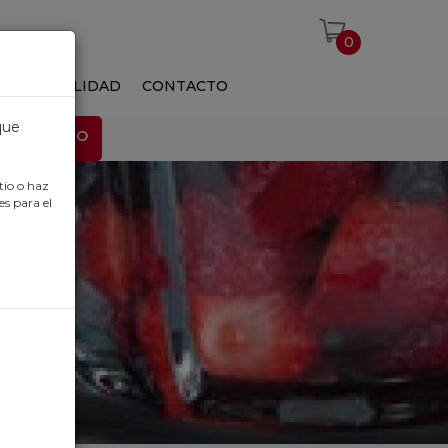
0
S
ACTUALIDAD
CONTACTO
que
EMPLEO
tio o haz
es para el