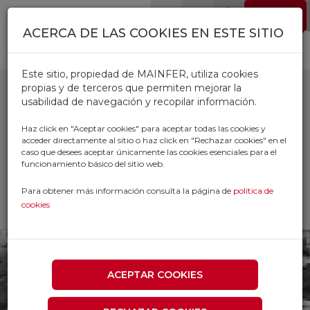
Pasar al contenido principal
EMPLEO
0
ACERCA DE LAS COOKIES EN ESTE SITIO
Este sitio, propiedad de MAINFER, utiliza cookies
propias y de terceros que permiten mejorar la
usabilidad de navegación y recopilar información.
VERTEDERAS
Haz click en "Aceptar cookies" para aceptar todas las cookies y
acceder directamente al sitio o haz click en "Rechazar cookies" en el
caso que desees aceptar únicamente las cookies esenciales para el
Inicio
Productos
funcionamiento básico del sitio web.
AGRICOLA Y JARDINERIA
RECAMBIOS AGRICOLAS
Para obtener más información consulta la página de
política de
VERTEDERAS
cookies
ACEPTAR COOKIES