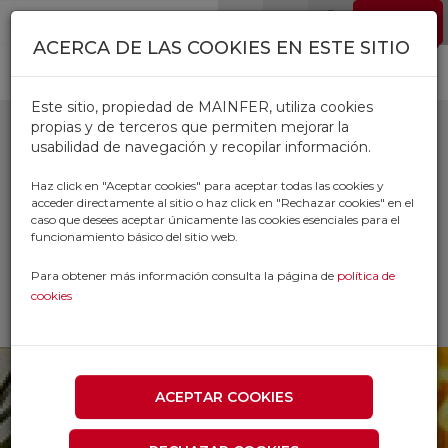
Pasar al contenido principal
EMPLEO
0
ACERCA DE LAS COOKIES EN ESTE SITIO
Este sitio, propiedad de MAINFER, utiliza cookies
propias y de terceros que permiten mejorar la
usabilidad de navegación y recopilar información.
LEÑOS Y TRONCOS
Haz click en "Aceptar cookies" para aceptar todas las cookies y
acceder directamente al sitio o haz click en "Rechazar cookies" en el
ENCENDER
caso que desees aceptar únicamente las cookies esenciales para el
funcionamiento básico del sitio web.
Inicio
Productos
CLIMATIZACION
Para obtener más información consulta la página de
política de
ESTUFAS Y ACCESORIOS
cookies
LEÑOS Y TRONCOS ENCENDER
ACEPTAR COOKIES