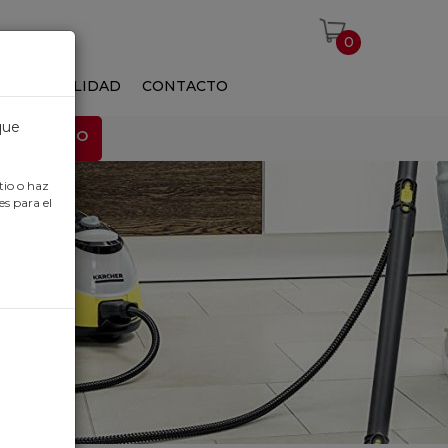
0
S
ACTUALIDAD
CONTACTO
que
EMPLEO
tio o haz
es para el