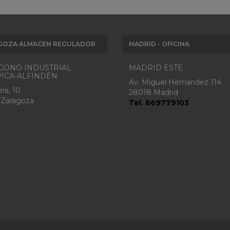
GOZA ALMACEN REGULADOR
MADRID - OFICINA
GONO INDUSTRIAL
MADRID ESTE
ICA-ALFINDÉN
Av. Miguel Hernández 114
ra, 10
28018 Madrid
 Zaragoza
Tel. 669779103