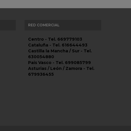
RED COMERCIAL
Centro - Tel. 669779103
Cataluña - Tel. 616644493
Castilla la Mancha / Sur - Tel.
630054880
País Vasco - Tel. 699085799
Asturias / León / Zamora - Tel.
679936455