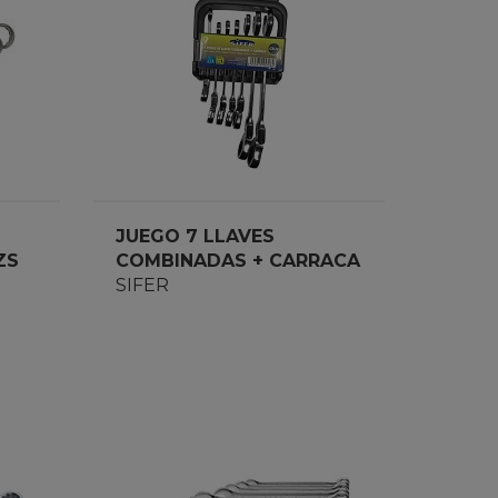
JUEGO 7 LLAVES
ZS
COMBINADAS + CARRACA
FLEXIBLE SIFER
SIFER