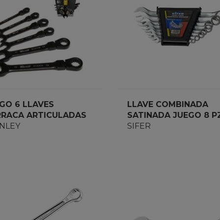
GO 6 LLAVES
LLAVE COMBINADA
RACA ARTICULADAS
SATINADA JUEGO 8 P
T9-91444
NLEY
6-19 MM
SIFER