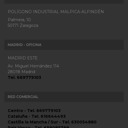
POLÍGONO INDUSTRIAL MALPICA-ALFINDÉN
Palmera, 10
50171 Zaragoza
MADRID - OFICINA
MADRID ESTE
Av. Miguel Hernández 114
28018 Madrid
Tel. 669779103
RED COMERCIAL
Centro - Tel. 669779103
Cataluña - Tel. 616644493
Castilla la Mancha / Sur - Tel. 630054880
País Vasco - Tel. 699085799