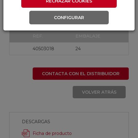
RECHAZAR COOKIES
MARCA
CONFIGURAR
BELLOTA
REF.
EMBALAJE
40503018
24
CONTACTA CON EL DISTRIBUIDOR
VOLVER ATRÁS
DESCARGAS
Ficha de producto