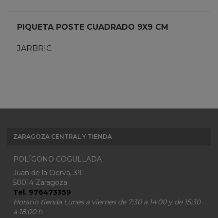
PIQUETA POSTE CUADRADO 9X9 CM
JARBRIC
ZARAGOZA CENTRAL Y TIENDA
POLÍGONO COGULLADA
Juan de la Cierva, 39
50014 Zaragoza
Tel. 976473359
Horario tienda Lunes a viernes de 7:30 a 14:00 y de 15:30
a 18:00 h