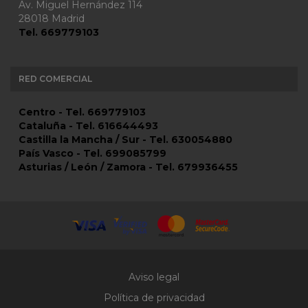
Av. Miguel Hernández 114
28018 Madrid
Tel. 669779103
RED COMERCIAL
Centro - Tel. 669779103
Cataluña - Tel. 616644493
Castilla la Mancha / Sur - Tel. 630054880
País Vasco - Tel. 699085799
Asturias / León / Zamora - Tel. 679936455
Aviso legal
Política de privacidad