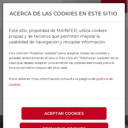
Pasar al contenido principal
EMPLEO
0
ACERCA DE LAS COOKIES EN ESTE SITIO
Este sitio, propiedad de MAINFER, utiliza cookies
propias y de terceros que permiten mejorar la
usabilidad de navegación y recopilar información.
HEMBRILLAS
Haz click en "Aceptar cookies" para aceptar todas las cookies y
acceder directamente al sitio o haz click en "Rechazar cookies" en el
ABIERTAS CON
caso que desees aceptar únicamente las cookies esenciales para el
funcionamiento básico del sitio web.
TUERCA
Para obtener más información consulta la página de
política de
cookies
Inicio
Productos
TORNILLERIA Y FIJACIONES
TORNILLERIA
HEMBRILLAS ABIERTAS CON TUERCA
ACEPTAR COOKIES