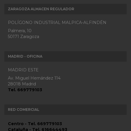
ZARAGOZA ALMACEN REGULADOR
POLÍGONO INDUSTRIAL MALPICA-ALFINDÉN
Palmera, 10
50171 Zaragoza
MADRID - OFICINA
MADRID ESTE
Av. Miguel Hernández 114
28018 Madrid
Tel. 669779103
RED COMERCIAL
Centro - Tel. 669779103
Cataluña - Tel. 616644493