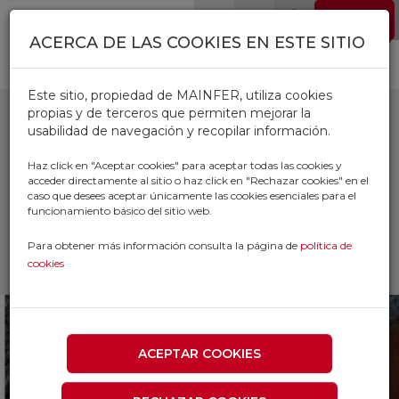
Pasar al contenido principal
EMPLEO
0
ACERCA DE LAS COOKIES EN ESTE SITIO
Este sitio, propiedad de MAINFER, utiliza cookies
propias y de terceros que permiten mejorar la
usabilidad de navegación y recopilar información.
MALLAS ENTUTORAR
Haz click en "Aceptar cookies" para aceptar todas las cookies y
acceder directamente al sitio o haz click en "Rechazar cookies" en el
caso que desees aceptar únicamente las cookies esenciales para el
Inicio
Productos
funcionamiento básico del sitio web.
AGRICOLA Y JARDINERIA
MALLAS Y PLASTICOS
Para obtener más información consulta la página de
política de
MALLAS ENTUTORAR
cookies
ACEPTAR COOKIES