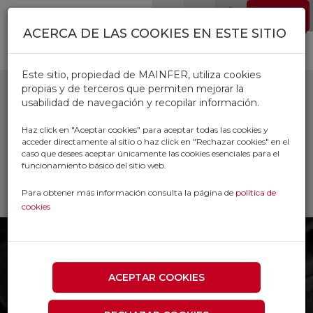
Pasar al contenido principal
EMPLEO
0
ACERCA DE LAS COOKIES EN ESTE SITIO
Este sitio, propiedad de MAINFER, utiliza cookies
propias y de terceros que permiten mejorar la
usabilidad de navegación y recopilar información.
LLAVES ALLEN
Haz click en "Aceptar cookies" para aceptar todas las cookies y
acceder directamente al sitio o haz click en "Rechazar cookies" en el
caso que desees aceptar únicamente las cookies esenciales para el
Inicio
Productos
funcionamiento básico del sitio web.
HERRAMIENTA MANUAL
LLAVES ALLEN
Para obtener más información consulta la página de
política de
cookies
ACEPTAR COOKIES