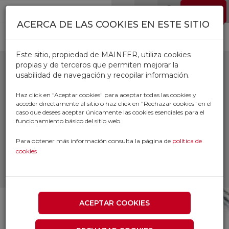
Pasar al contenido principal
EMPLEO
0
ACERCA DE LAS COOKIES EN ESTE SITIO
Este sitio, propiedad de MAINFER, utiliza cookies
propias y de terceros que permiten mejorar la
usabilidad de navegación y recopilar información.
ACEITES Y GRASAS
Haz click en "Aceptar cookies" para aceptar todas las cookies y
acceder directamente al sitio o haz click en "Rechazar cookies" en el
KRAFFT
caso que desees aceptar únicamente las cookies esenciales para el
funcionamiento básico del sitio web.
Inicio
Productos
Para obtener más información consulta la página de
política de
SUMINISTRO INDUSTRIAL Y TALLER
cookies
ENGRASE Y LUBRICANTES
ACEITES Y GRASAS KRAFFT
ACEPTAR COOKIES