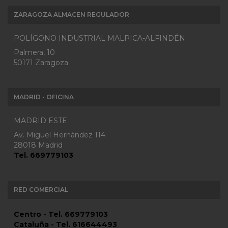
ZARAGOZA ALMACEN REGULADOR
POLÍGONO INDUSTRIAL MALPICA-ALFINDÉN
Palmera, 10
50171 Zaragoza
MADRID - OFICINA
MADRID ESTE
Av. Miguel Hernández 114
28018 Madrid
Tel. 669779103
RED COMERCIAL
Centro - Tel. 669779103
Cataluña - Tel. 616644493