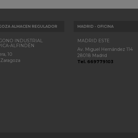
GOZA ALMACEN REGULADOR
MADRID - OFICINA
GONO INDUSTRIAL
MADRID ESTE
ICA-ALFINDÉN
Av. Miguel Hernández 114
ra, 10
28018 Madrid
 Zaragoza
Tel. 669779103