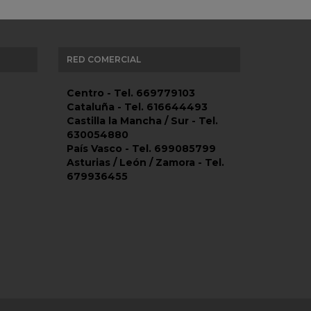
RED COMERCIAL
Centro - Tel. 669779103
Cataluña - Tel. 616644493
Castilla la Mancha / Sur - Tel.
630054880
País Vasco - Tel. 699085799
Asturias / León / Zamora - Tel.
679936455