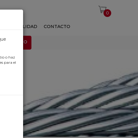
0
S
ACTUALIDAD
CONTACTO
que
EMPLEO
tio o haz
es para el