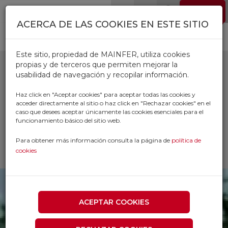
Pasar al contenido principal
EMPLEO
0
ACERCA DE LAS COOKIES EN ESTE SITIO
Este sitio, propiedad de MAINFER, utiliza cookies
propias y de terceros que permiten mejorar la
usabilidad de navegación y recopilar información.
MACHETES
Haz click en "Aceptar cookies" para aceptar todas las cookies y
acceder directamente al sitio o haz click en "Rechazar cookies" en el
caso que desees aceptar únicamente las cookies esenciales para el
Inicio
Productos
funcionamiento básico del sitio web.
AGRICOLA Y JARDINERIA
HERRAMIENTA AGRICULTURA Y JARDIN
Para obtener más información consulta la página de
política de
MACHETES
cookies
ACEPTAR COOKIES