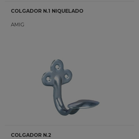
COLGADOR N.1 NIQUELADO
AMIG
COLGADOR N.2