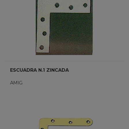
ESCUADRA N.1 ZINCADA
AMIG