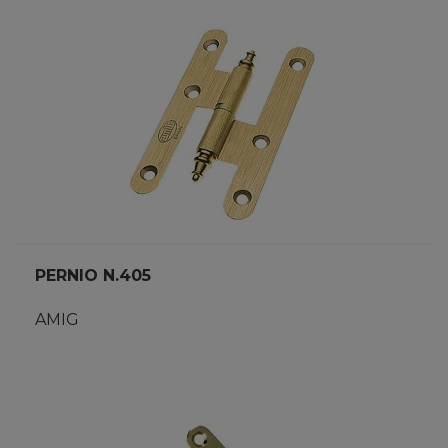
PERNIO N.405
AMIG