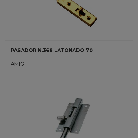
PASADOR N.368 LATONADO 70
AMIG