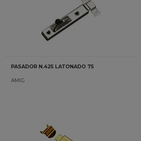
PASADOR N.425 LATONADO 75
AMIG