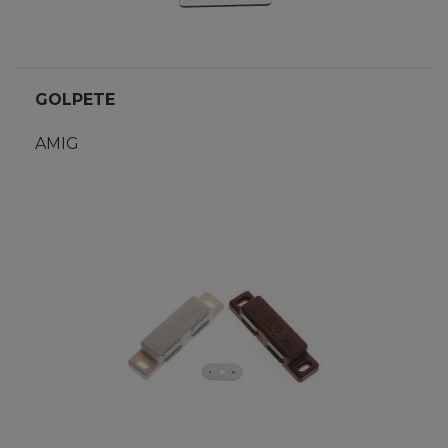
GOLPETE
AMIG