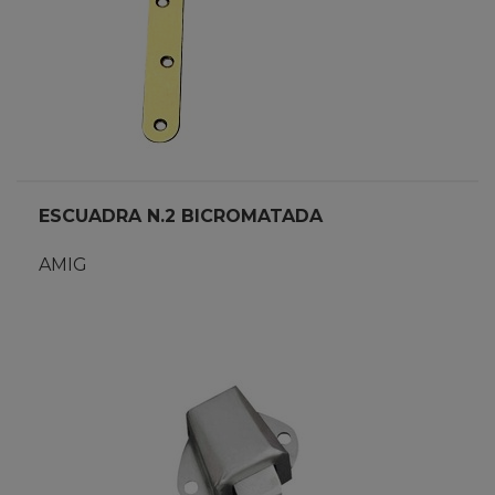
ESCUADRA N.2 BICROMATADA
AMIG