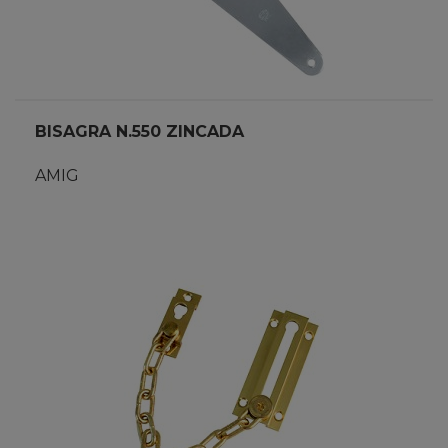
BISAGRA N.550 ZINCADA
AMIG