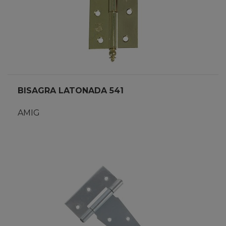
BISAGRA LATONADA 541
AMIG