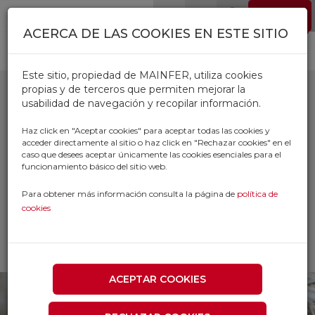
Pasar al contenido principal
EMPLEO
0
ACERCA DE LAS COOKIES EN ESTE SITIO
Este sitio, propiedad de MAINFER, utiliza cookies
propias y de terceros que permiten mejorar la
usabilidad de navegación y recopilar información.
CORDEL TENDER
Haz click en "Aceptar cookies" para aceptar todas las cookies y
acceder directamente al sitio o haz click en "Rechazar cookies" en el
POLIESTER
caso que desees aceptar únicamente las cookies esenciales para el
funcionamiento básico del sitio web.
Inicio
Productos
Para obtener más información consulta la página de
política de
FERRETERIA AUTOMOVIL FONTANERIA
cookies
DROGUERIA
CORDELERIA Y CUERDAS
CORDEL TENDER POLIESTER
ACEPTAR COOKIES