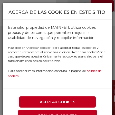
Pasar al contenido principal
EMPLEO
0
ACERCA DE LAS COOKIES EN ESTE SITIO
Este sitio, propiedad de MAINFER, utiliza cookies
propias y de terceros que permiten mejorar la
usabilidad de navegación y recopilar información.
GAVETAS
Haz click en "Aceptar cookies" para aceptar todas las cookies y
acceder directamente al sitio o haz click en "Rechazar cookies" en el
caso que desees aceptar únicamente las cookies esenciales para el
Inicio
Productos
funcionamiento básico del sitio web.
SUMINISTRO INDUSTRIAL Y TALLER
ORDENACION TALLER
GAVETAS
Para obtener más información consulta la página de
política de
cookies
ACEPTAR COOKIES