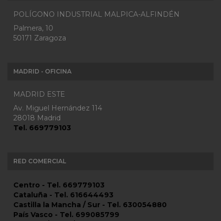
POLÍGONO INDUSTRIAL MALPICA-ALFINDÉN
Palmera, 10
50171 Zaragoza
MADRID - OFICINA
MADRID ESTE
Av. Miguel Hernández 114
28018 Madrid
Tel. 669779103
RED COMERCIAL
Centro - Tel. 669779103
Cataluña - Tel. 616644493
Castilla la Mancha / Sur - Tel. 630054880
País Vasco - Tel. 699085799