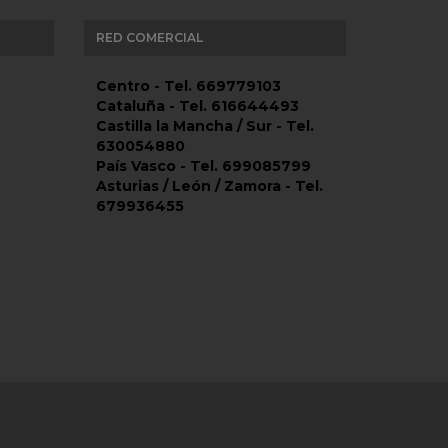
RED COMERCIAL
Centro - Tel. 669779103
Cataluña - Tel. 616644493
Castilla la Mancha / Sur - Tel.
630054880
País Vasco - Tel. 699085799
Asturias / León / Zamora - Tel.
679936455