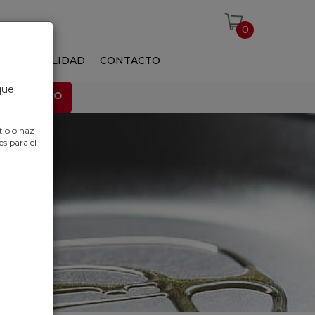
0
S
ACTUALIDAD
CONTACTO
que
EMPLEO
tio o haz
es para el