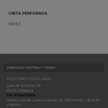
CINTA PERFORADA
INDEX
ZARAGOZA CENTRAL Y TIENDA
POLÍGONO COGULLADA
Juan de la Cierva, 39
50014 Zaragoza
Tel. 976473359
Horario tienda Lunes a viernes de 7:30 a 14:00 y de 15:30
a 18:00 h