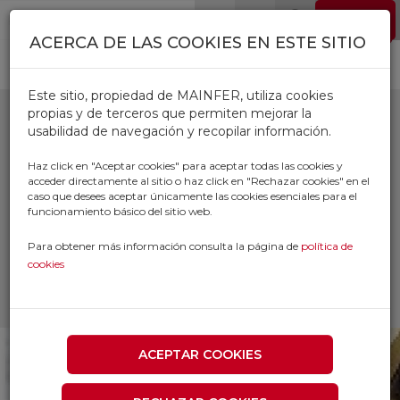
Pasar al contenido principal
EMPLEO
0
ACERCA DE LAS COOKIES EN ESTE SITIO
Este sitio, propiedad de MAINFER, utiliza cookies
propias y de terceros que permiten mejorar la
usabilidad de navegación y recopilar información.
CINTA
Haz click en "Aceptar cookies" para aceptar todas las cookies y
acceder directamente al sitio o haz click en "Rechazar cookies" en el
PERFORADORA
caso que desees aceptar únicamente las cookies esenciales para el
funcionamiento básico del sitio web.
Inicio
Productos
Para obtener más información consulta la página de
política de
TORNILLERIA Y FIJACIONES
cookies
FIJACIONES Y SOPORTACION
CINTA PERFORADORA
ACEPTAR COOKIES