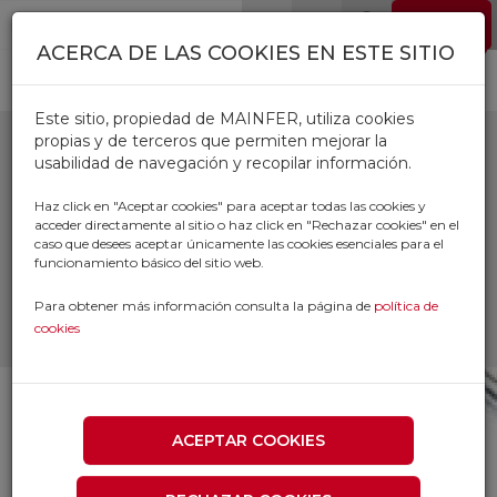
Pasar al contenido principal
EMPLEO
0
ACERCA DE LAS COOKIES EN ESTE SITIO
Este sitio, propiedad de MAINFER, utiliza cookies
propias y de terceros que permiten mejorar la
usabilidad de navegación y recopilar información.
TUBERIA TALADRINA
Haz click en "Aceptar cookies" para aceptar todas las cookies y
acceder directamente al sitio o haz click en "Rechazar cookies" en el
caso que desees aceptar únicamente las cookies esenciales para el
Inicio
Productos
funcionamiento básico del sitio web.
SUMINISTRO INDUSTRIAL Y TALLER
ENGRASE Y LUBRICANTES
Para obtener más información consulta la página de
política de
TUBERIA TALADRINA
cookies
ACEPTAR COOKIES