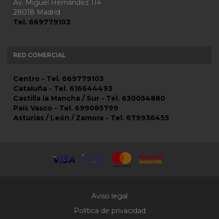
Av. Miguel Hernández 114
28018 Madrid
Tel. 669779103
RED COMERCIAL
Centro - Tel. 669779103
Cataluña - Tel. 616644493
Castilla la Mancha / Sur - Tel. 630054880
País Vasco - Tel. 699085799
Asturias / León / Zamora - Tel. 679936455
Aviso legal
Política de privacidad