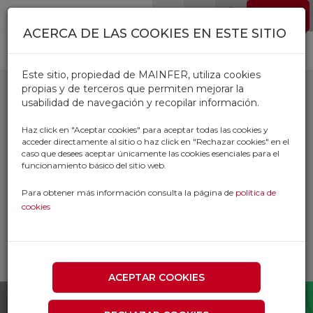
Pasar al contenido principal
EMPLEO
0
ACERCA DE LAS COOKIES EN ESTE SITIO
Este sitio, propiedad de MAINFER, utiliza cookies
propias y de terceros que permiten mejorar la
usabilidad de navegación y recopilar información.
PRODUCTOS
Haz click en "Aceptar cookies" para aceptar todas las cookies y
acceder directamente al sitio o haz click en "Rechazar cookies" en el
QUIMICOS Y
caso que desees aceptar únicamente las cookies esenciales para el
funcionamiento básico del sitio web.
DROGUERIA
Para obtener más información consulta la página de
política de
cookies
Inicio
Productos
FERRETERIA AUTOMOVIL FONTANERIA
DROGUERIA
PRODUCTOS QUIMICOS Y DROGUERIA
ACEPTAR COOKIES