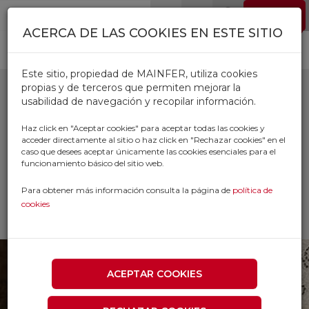
Pasar al contenido principal
EMPLEO
0
ACERCA DE LAS COOKIES EN ESTE SITIO
Este sitio, propiedad de MAINFER, utiliza cookies
propias y de terceros que permiten mejorar la
usabilidad de navegación y recopilar información.
PORTAETIQUETAS Y
Haz click en "Aceptar cookies" para aceptar todas las cookies y
acceder directamente al sitio o haz click en "Rechazar cookies" en el
ANILLAS
caso que desees aceptar únicamente las cookies esenciales para el
funcionamiento básico del sitio web.
Inicio
Productos
CERRAJERIA
Para obtener más información consulta la página de
política de
LLAVINES
cookies
PORTAETIQUETAS Y ANILLAS
ACEPTAR COOKIES