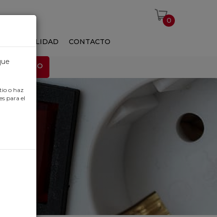
0
S
ACTUALIDAD
CONTACTO
que
EMPLEO
tio o haz
es para el