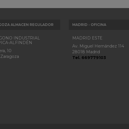
GOZA ALMACEN REGULADOR
MADRID - OFICINA
GONO INDUSTRIAL
MADRID ESTE
ICA-ALFINDÉN
Av. Miguel Hernández 114
ra, 10
28018 Madrid
 Zaragoza
Tel. 669779103