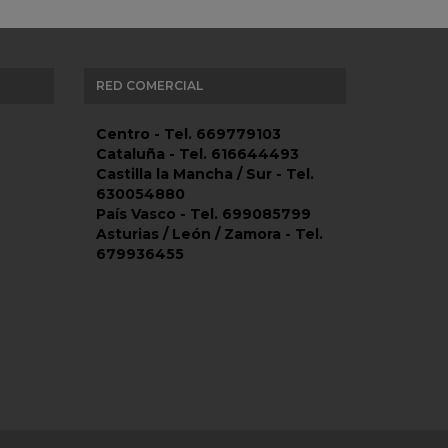
RED COMERCIAL
Centro - Tel. 669779103
Cataluña - Tel. 616644493
Castilla la Mancha / Sur - Tel.
630054880
País Vasco - Tel. 699085799
Asturias / León / Zamora - Tel.
679936455