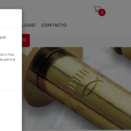
0
S
ACTUALIDAD
CONTACTO
que
EMPLEO
tio o haz
es para el