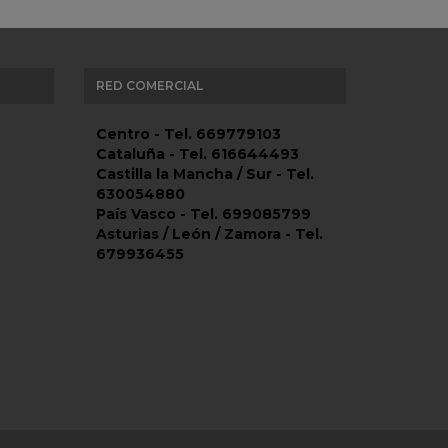
RED COMERCIAL
Centro - Tel. 669779103
Cataluña - Tel. 616644493
Castilla la Mancha / Sur - Tel.
630054880
País Vasco - Tel. 699085799
Asturias / León / Zamora - Tel.
679936455