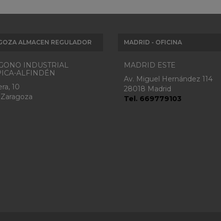
GOZA ALMACEN REGULADOR
MADRID - OFICINA
GONO INDUSTRIAL
MADRID ESTE
ICA-ALFINDÉN
Av. Miguel Hernández 114
ra, 10
28018 Madrid
 Zaragoza
Tel. 669779103