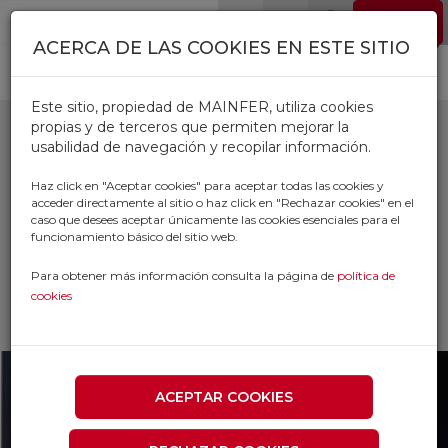
Pasar al contenido principal
EMPLEO
0
ACERCA DE LAS COOKIES EN ESTE SITIO
Este sitio, propiedad de MAINFER, utiliza cookies
propias y de terceros que permiten mejorar la
usabilidad de navegación y recopilar información.
CAJAS FUERTES FAC
Haz click en "Aceptar cookies" para aceptar todas las cookies y
acceder directamente al sitio o haz click en "Rechazar cookies" en el
caso que desees aceptar únicamente las cookies esenciales para el
Inicio
Productos
funcionamiento básico del sitio web.
FERRETERIA AUTOMOVIL FONTANERIA
DROGUERIA
Para obtener más información consulta la página de
política de
CAJAS FUERTES Y DE CAUDALES
cookies
CAJAS FUERTES FAC
ACEPTAR COOKIES