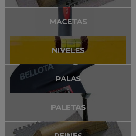
MACETAS
NIVELES
PALAS
PALETAS
PEINES