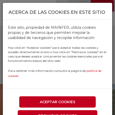
Pasar al contenido principal
EMPLEO
0
ACERCA DE LAS COOKIES EN ESTE SITIO
Este sitio, propiedad de MAINFER, utiliza cookies
propias y de terceros que permiten mejorar la
usabilidad de navegación y recopilar información.
HERRAMIENTA DE
Haz click en "Aceptar cookies" para aceptar todas las cookies y
acceder directamente al sitio o haz click en "Rechazar cookies" en el
CONSTRUCCION
caso que desees aceptar únicamente las cookies esenciales para el
funcionamiento básico del sitio web.
Inicio
Productos
CONSTRUCCION
Para obtener más información consulta la página de
política de
HERRAMIENTA DE CONSTRUCCION
cookies
ACEPTAR COOKIES