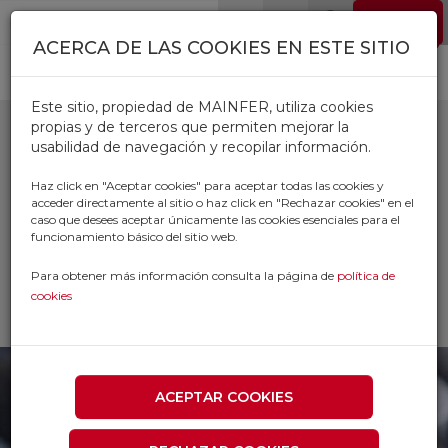
Pasar al contenido principal
EMPLEO
0
ACERCA DE LAS COOKIES EN ESTE SITIO
Este sitio, propiedad de MAINFER, utiliza cookies
propias y de terceros que permiten mejorar la
usabilidad de navegación y recopilar información.
ARANDELAS DIN 472
Haz click en "Aceptar cookies" para aceptar todas las cookies y
acceder directamente al sitio o haz click en "Rechazar cookies" en el
I
caso que desees aceptar únicamente las cookies esenciales para el
funcionamiento básico del sitio web.
Inicio
Productos
Para obtener más información consulta la página de
política de
TORNILLERIA Y FIJACIONES
cookies
TORNILLERIA
ARANDELAS DIN 472 I
ACEPTAR COOKIES