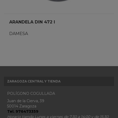
ARANDELA DIN 472 I
DAMESA
ZARAGOZA CENTRAL Y TIENDA
POLÍGONO COGULLADA
Juan de la Cierva, 39
50014 Zaragoza
Tel. 976473359
Horario tienda Lunes a viernes de 7:30 a 14:00 y de 15:30