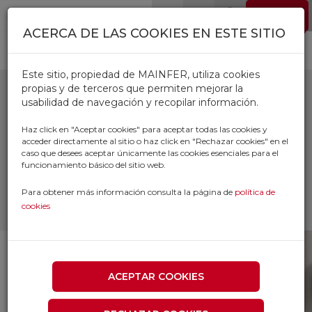
Pasar al contenido principal
EMPLEO
0
ACERCA DE LAS COOKIES EN ESTE SITIO
Este sitio, propiedad de MAINFER, utiliza cookies
propias y de terceros que permiten mejorar la
usabilidad de navegación y recopilar información.
ADAPTADORES
Haz click en "Aceptar cookies" para aceptar todas las cookies y
acceder directamente al sitio o haz click en "Rechazar cookies" en el
caso que desees aceptar únicamente las cookies esenciales para el
Inicio
Productos
ELECTRICIDAD
funcionamiento básico del sitio web.
ADAPTADORES CLAVIJAS Y
CONECTORES
Para obtener más información consulta la página de
política de
ADAPTADORES
cookies
ACEPTAR COOKIES