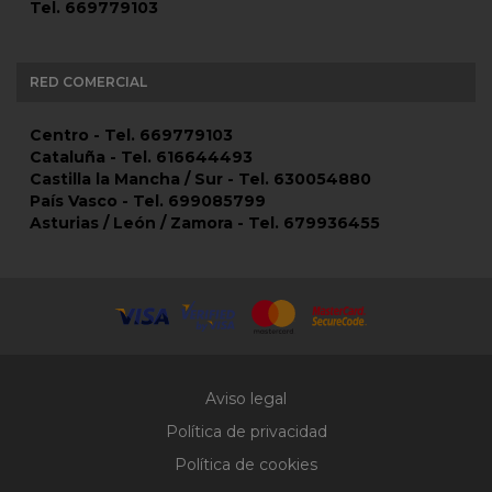
Tel. 669779103
RED COMERCIAL
Centro - Tel. 669779103
Cataluña - Tel. 616644493
Castilla la Mancha / Sur - Tel. 630054880
País Vasco - Tel. 699085799
Asturias / León / Zamora - Tel. 679936455
Aviso legal
Política de privacidad
Política de cookies