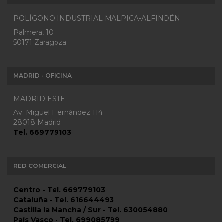
POLÍGONO INDUSTRIAL MALPICA-ALFINDÉN
Palmera, 10
50171 Zaragoza
MADRID - OFICINA
MADRID ESTE
Av. Miguel Hernández 114
28018 Madrid
Tel. 669779103
RED COMERCIAL
Centro - Tel. 669779103
Cataluña - Tel. 616644493
Castilla la Mancha / Sur - Tel. 630054880
País Vasco - Tel. 699085799