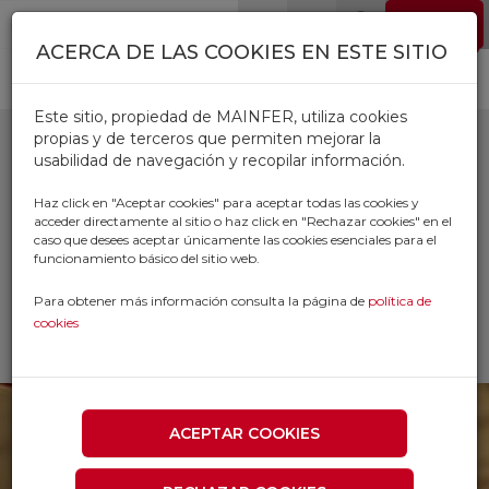
Pasar al contenido principal
EMPLEO
0
ACERCA DE LAS COOKIES EN ESTE SITIO
Este sitio, propiedad de MAINFER, utiliza cookies
propias y de terceros que permiten mejorar la
usabilidad de navegación y recopilar información.
ADHESIVOS GYMCOL
Haz click en "Aceptar cookies" para aceptar todas las cookies y
acceder directamente al sitio o haz click en "Rechazar cookies" en el
caso que desees aceptar únicamente las cookies esenciales para el
Inicio
Productos
funcionamiento básico del sitio web.
FERRETERIA AUTOMOVIL FONTANERIA
DROGUERIA
Para obtener más información consulta la página de
política de
ADHESIVOS Y PEGAMENTOS
cookies
ADHESIVOS GYMCOL
ACEPTAR COOKIES