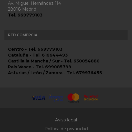
Av. Miguel Hernández 114
28018 Madrid
Tel. 669779103
RED COMERCIAL
Centro - Tel. 669779103
Cataluña - Tel. 616644493
Castilla la Mancha / Sur - Tel. 630054880
País Vasco - Tel. 699085799
Asturias / León / Zamora - Tel. 679936455
Aviso legal
Política de privacidad