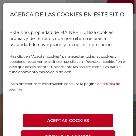
Pasar al contenido principal
EMPLEO
0
ACERCA DE LAS COOKIES EN ESTE SITIO
Este sitio, propiedad de MAINFER, utiliza cookies
propias y de terceros que permiten mejorar la
usabilidad de navegación y recopilar información.
TALOCHAS
Haz click en "Aceptar cookies" para aceptar todas las cookies y
acceder directamente al sitio o haz click en "Rechazar cookies" en el
caso que desees aceptar únicamente las cookies esenciales para el
Inicio
Productos
CONSTRUCCION
funcionamiento básico del sitio web.
HERRAMIENTA DE CONSTRUCCION
TALOCHAS
Para obtener más información consulta la página de
política de
cookies
ACEPTAR COOKIES