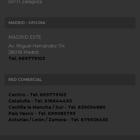
50171 Zaragoza
MADRID - OFICINA
MADRID ESTE
Av. Miguel Hernández 114
28018 Madrid
Tel. 669779103
RED COMERCIAL
Centro - Tel. 669779103
Cataluña - Tel. 616644493
Castilla la Mancha / Sur - Tel. 630054880
País Vasco - Tel. 699085799
Asturias / León / Zamora - Tel. 679936455