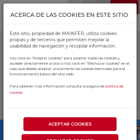
Pasar al contenido principal
EMPLEO
0
ACERCA DE LAS COOKIES EN ESTE SITIO
Este sitio, propiedad de MAINFER, utiliza cookies
propias y de terceros que permiten mejorar la
usabilidad de navegación y recopilar información.
ESPONJAS Y
Haz click en "Aceptar cookies" para aceptar todas las cookies y
acceder directamente al sitio o haz click en "Rechazar cookies" en el
ESTROPAJOS PARA
caso que desees aceptar únicamente las cookies esenciales para el
funcionamiento básico del sitio web.
CONSTRUCCION
Para obtener más información consulta la página de
política de
cookies
Inicio
Productos
CONSTRUCCION
ESPONJAS Y ESTROPAJOS PARA
CONSTRUCCION
ACEPTAR COOKIES