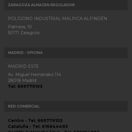
ZARAGOZA ALMACEN REGULADOR
POLÍGONO INDUSTRIAL MALPICA-ALFINDÉN
Palmera, 10
50171 Zaragoza
MADRID - OFICINA
MADRID ESTE
Av. Miguel Hernández 114
28018 Madrid
Tel. 669779103
RED COMERCIAL
Centro - Tel. 669779103
Cataluña - Tel. 616644493