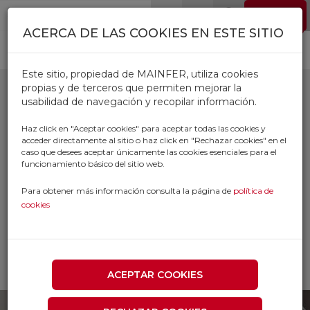
Pasar al contenido principal
EMPLEO
0
ACERCA DE LAS COOKIES EN ESTE SITIO
Este sitio, propiedad de MAINFER, utiliza cookies
propias y de terceros que permiten mejorar la
usabilidad de navegación y recopilar información.
FERRETERIA
Haz click en "Aceptar cookies" para aceptar todas las cookies y
acceder directamente al sitio o haz click en "Rechazar cookies" en el
AUTOMOVIL
caso que desees aceptar únicamente las cookies esenciales para el
funcionamiento básico del sitio web.
FONTANERIA
Para obtener más información consulta la página de
política de
DROGUERIA
cookies
Inicio
Productos
FERRETERIA AUTOMOVIL FONTANERIA
DROGUERIA
ACEPTAR COOKIES