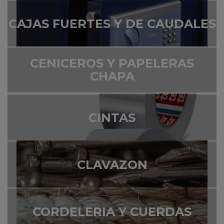
CAJAS FUERTES Y DE CAUDALES
CENICEROS Y PAPELERAS
CHAPA
CINTAS
CLAVAZON
CORDELERIA Y CUERDAS