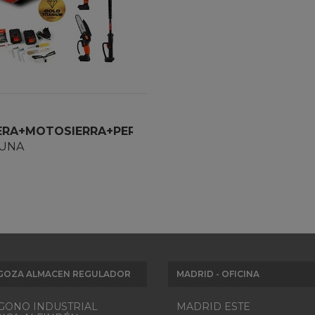
ERA+MOTOSIERRA+PERTIGA
ERIA
UNA
GOZA ALMACEN REGULADOR
MADRID - OFICINA
GONO INDUSTRIAL
MADRID ESTE