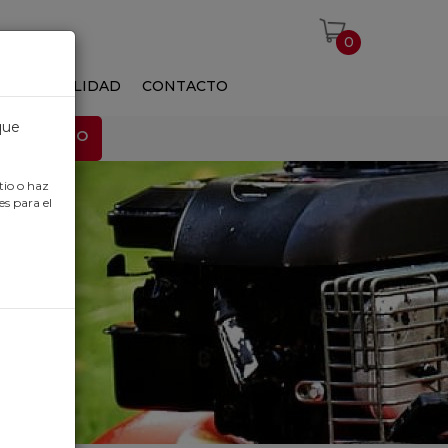
0
S
ACTUALIDAD
CONTACTO
que
EMPLEO
tio o haz
es para el