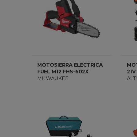
MOTOSIERRA ELECTRICA
MOT
FUEL M12 FHS-602X
21V
4933472212
MILWAUKEE
ALT