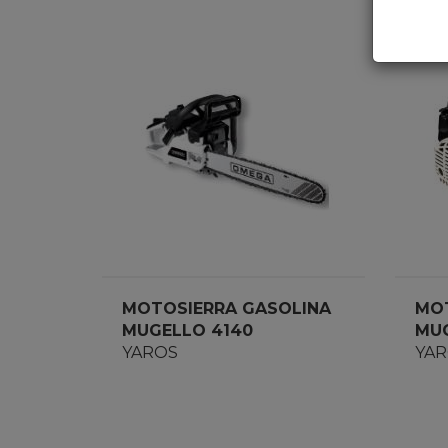
MOTOSIERRA GASOLINA
MOT
MUGELLO 4140
MUG
YAROS
YA