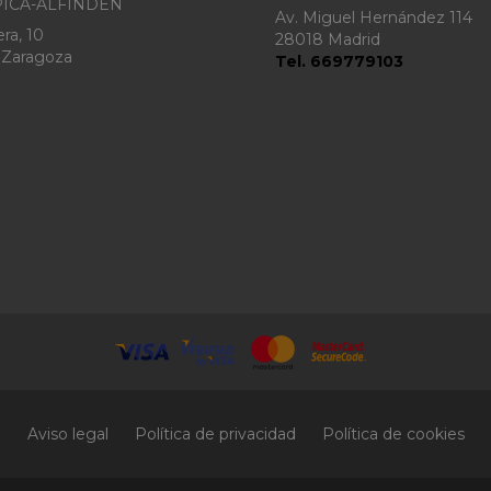
ICA-ALFINDÉN
Av. Miguel Hernández 114
ra, 10
28018 Madrid
 Zaragoza
Tel. 669779103
Aviso legal
Política de privacidad
Política de cookies