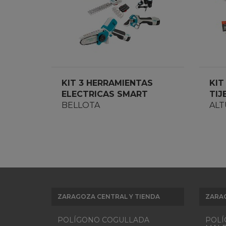
KIT 3 HERRAMIENTAS
KIT
ELECTRICAS SMART
TIJ
EGKIT1S
BELLOTA
BAT
ALT
ZARAGOZA CENTRAL Y TIENDA
ZARA
POLÍGONO COGULLADA
POLÍ