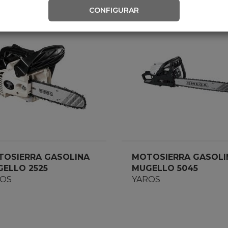
CONFIGURAR
OSIERRA GASOLINA
MOTOSIERRA GASOLI
ELLO 2525
MUGELLO 5045
ROS
YAROS