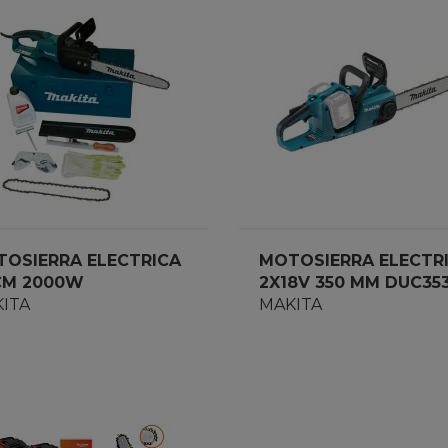
OSIERRA ELECTRICA
MOTOSIERRA ELECTR
CM 2000W
2X18V 350 MM DUC35
4050AKX
ITA
MAKITA