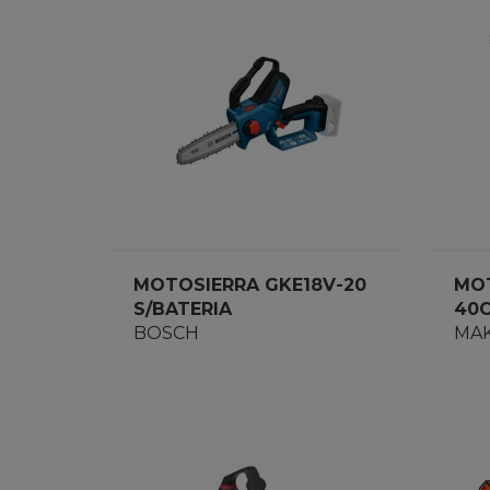
MOTOSIERRA GKE18V-20
MOT
S/BATERIA
40
BOSCH
UC
MAK