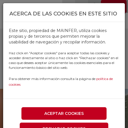
Pasar al contenido principal
EMPLEO
0
ACERCA DE LAS COOKIES EN ESTE SITIO
Este sitio, propiedad de MAINFER, utiliza cookies
propias y de terceros que permiten mejorar la
usabilidad de navegación y recopilar información.
PLOMADAS
Haz click en "Aceptar cookies" para aceptar todas las cookies y
acceder directamente al sitio o haz click en "Rechazar cookies" en el
caso que desees aceptar únicamente las cookies esenciales para el
Inicio
Productos
CONSTRUCCION
funcionamiento básico del sitio web.
HERRAMIENTA DE CONSTRUCCION
PLOMADAS
Para obtener más información consulta la página de
política de
cookies
ACEPTAR COOKIES