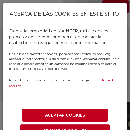
Pasar al contenido principal
EMPLEO
0
ACERCA DE LAS COOKIES EN ESTE SITIO
Este sitio, propiedad de MAINFER, utiliza cookies
propias y de terceros que permiten mejorar la
usabilidad de navegación y recopilar información.
BOMBAS INFLAR
Haz click en "Aceptar cookies" para aceptar todas las cookies y
acceder directamente al sitio o haz click en "Rechazar cookies" en el
caso que desees aceptar únicamente las cookies esenciales para el
Inicio
Productos
funcionamiento básico del sitio web.
SUMINISTRO INDUSTRIAL Y TALLER
HERRAMIENTA NEUMATICA E
Para obtener más información consulta la página de
política de
HIDRAULICA
cookies
BOMBAS INFLAR
ACEPTAR COOKIES