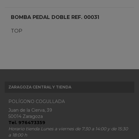
BOMBA PEDAL DOBLE REF. 00031
TOP
ZARAGOZA CENTRAL Y TIENDA
POLÍGONO COGULLADA
Juan de la Cierva, 39
50014 Zaragoza
Tel. 976473359
Horario tienda Lunes a viernes de 7:30 a 14:00 y de 15:30
a 18:00 h